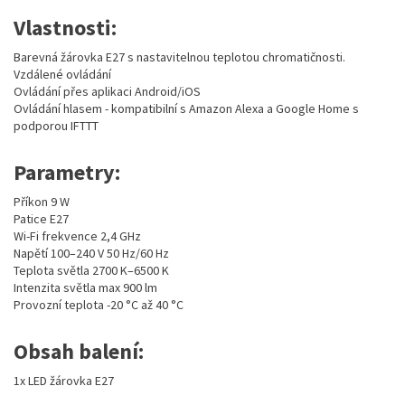
Vlastnosti:
Barevná žárovka E27 s nastavitelnou teplotou chromatičnosti.
Vzdálené ovládání
Ovládání přes aplikaci Android/iOS
Ovládání hlasem - kompatibilní s Amazon Alexa a Google Home s
podporou IFTTT
Parametry:
Příkon 9 W
Patice E27
Wi-Fi frekvence 2,4 GHz
Napětí 100–240 V 50 Hz/60 Hz
Teplota světla 2700 K–6500 K
Intenzita světla max 900 lm
Provozní teplota -20 °C až 40 °C
Obsah balení:
1x LED žárovka E27