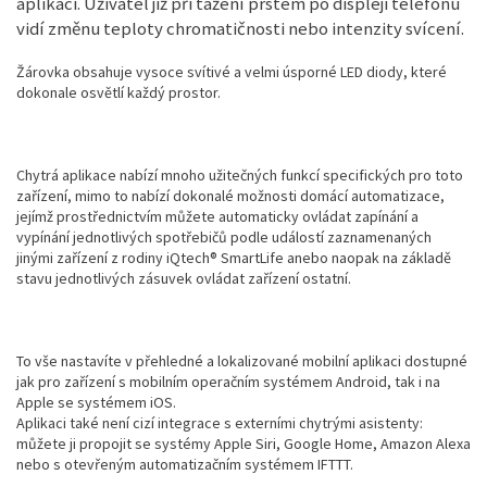
aplikaci. Uživatel již při tažení prstem po displeji telefonu
vidí změnu teploty chromatičnosti nebo intenzity svícení.
Žárovka obsahuje vysoce svítivé a velmi úsporné LED diody, které
dokonale osvětlí každý prostor.
Chytrá aplikace nabízí mnoho užitečných funkcí specifických pro toto
zařízení, mimo to nabízí dokonalé možnosti domácí automatizace,
jejímž prostřednictvím můžete automaticky ovládat zapínání a
vypínání jednotlivých spotřebičů podle událostí zaznamenaných
jinými zařízení z rodiny iQtech® SmartLife anebo naopak na základě
stavu jednotlivých zásuvek ovládat zařízení ostatní.
To vše nastavíte v přehledné a lokalizované mobilní aplikaci dostupné
jak pro zařízení s mobilním operačním systémem Android, tak i na
Apple se systémem iOS.
Aplikaci také není cizí integrace s externími chytrými asistenty:
můžete ji propojit se systémy Apple Siri, Google Home, Amazon Alexa
nebo s otevřeným automatizačním systémem IFTTT.