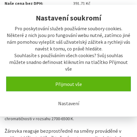
Naše cena bez DPH:
391,71 Kč
Termín dodání:
skladem
Nastavení soukromí
Pro poskytování služeb používáme soubory cookies.
Sdílet
Některé z nich jsou pro fungování webu nutné, zatímco jiné
nám pomohou vylepšit váš uživatelský zážitek a rychleji vás
navést k tomu, co právě hledáte.
Popis
Souhlasíte s používáním všech cookies? Svůj souhlas
můžete snadno definovat kliknutím na tlačítko Přijmout
vše
Popis výrobku
Wi-Fi LED žárovka iQtech® SmartLife
Přijmout vše
WB011 umožňuje po propojení s
mobilní aplikací upravovat barevnou
teplotu světla.
Nastavení
LED žárovka umožňuje natavit intenzitu svícení a teplotu
chromatičnosti v rozsahu 2700-6500 K.
Žárovka reaguje bezprostředně na směny prováděné v