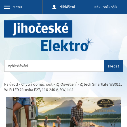
Menu
Přihlášení
Nákupní košík
Hledat
Na úvod
»
Chytrá domácnost
»
iQ Osvětlení
»
iQtech SmartLife WB011,
Wi-Fi LED žárovka E27, 110-240 V, 9 W, bílá