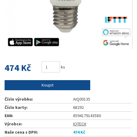
474 Kč
ks
Koupit
Číslo výrobku:
AIQ00135
Číslo karty:
68292
EAN:
8594179143580
Výrobce:
IQTECH
Naše cena s DPH:
474 Kč