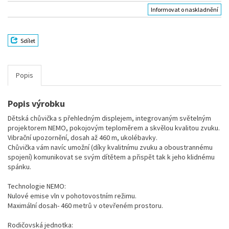
Informovat o naskladnění
Sdílet
Popis
Popis výrobku
Dětská chůvička s přehledným displejem, integrovaným světelným
projektorem NEMO, pokojovým teploměrem a skvělou kvalitou zvuku.
Vibrační upozornění, dosah až 460 m, ukolébavky.
Chůvička vám navíc umožní (díky kvalitnímu zvuku a oboustrannému
spojení) komunikovat se svým dítětem a přispět tak k jeho klidnému
spánku.
Technologie NEMO:
Nulové emise vln v pohotovostním režimu.
Maximální dosah- 460 metrů v otevřeném prostoru.
Rodičovská jednotka: