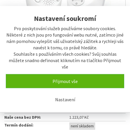
Nastavení soukromí
Pro poskytování služeb používáme soubory cookies.
Některé z nich jsou pro fungování webu nutné, zatímco jiné
nám pomohou vylepšit váš uživatelský zážitek a rychleji vás
navést k tomu, co právě hledáte.
Souhlasíte s používáním všech cookies? Svůj souhlas
Pro objednávku nás prosím kontaktujte na
můžete snadno definovat kliknutím na tlačítko Přijmout
obchod@jihoceskeelektro.cz
vše
Číslo výrobku:
AVT00041
Přijmout vše
Číslo karty:
71323
EAN:
4897027123586
Nastavení
Výrobce:
VTECH
Naše cena s DPH:
1.480 Kč
Naše cena bez DPH:
1.223,07 Kč
Termín dodání:
není skladem