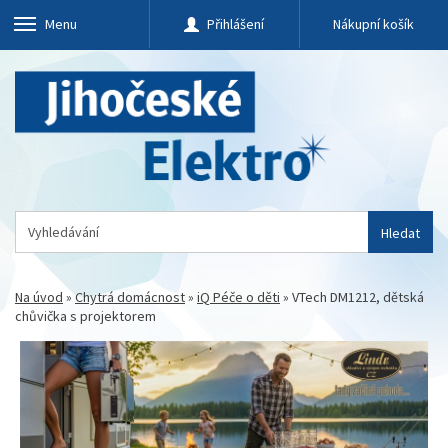
Menu
Přihlášení
Nákupní košík
Hledat
Na úvod
»
Chytrá domácnost
»
iQ Péče o děti
»
VTech DM1212, dětská
chůvička s projektorem