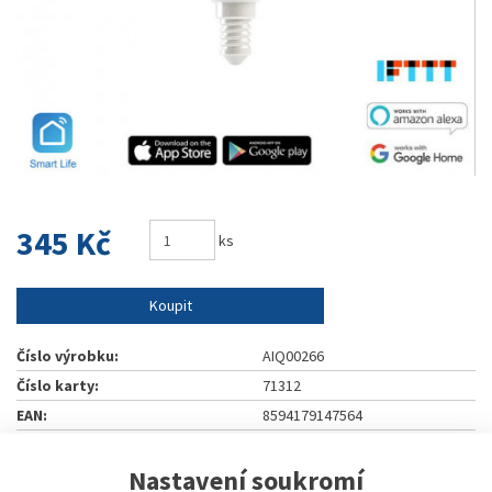
345 Kč
ks
Koupit
Číslo výrobku:
AIQ00266
Číslo karty:
71312
EAN:
8594179147564
Výrobce:
IQTECH
Nastavení soukromí
Naše cena s DPH:
345 Kč