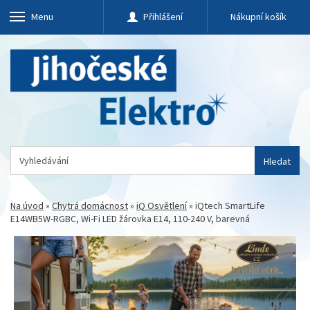
Menu
Přihlášení
Nákupní košík
Hledat
Na úvod
»
Chytrá domácnost
»
iQ Osvětlení
»
iQtech SmartLife
E14WB5W-RGBC, Wi-Fi LED žárovka E14, 110-240 V, barevná