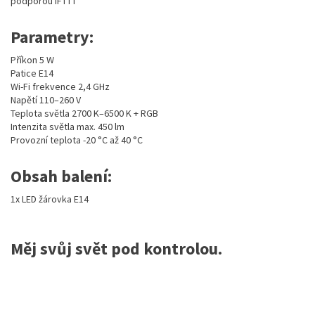
podporou IFTTT
Parametry:
Příkon 5 W
Patice E14
Wi-Fi frekvence 2,4 GHz
Napětí 110–260 V
Teplota světla 2700 K–6500 K + RGB
Intenzita světla max. 450 lm
Provozní teplota -20 °C až 40 °C
Obsah balení:
1x LED žárovka E14
Měj svůj svět pod kontrolou.