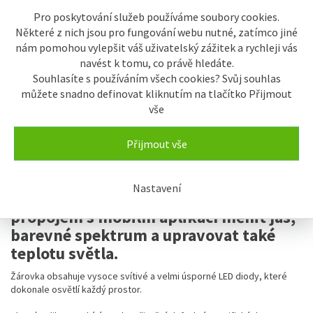
Naše cena bez DPH:
285,11 Kč
Pro poskytování služeb používáme soubory cookies.
Termín dodání:
skladem
Některé z nich jsou pro fungování webu nutné, zatímco jiné
nám pomohou vylepšit váš uživatelský zážitek a rychleji vás
navést k tomu, co právě hledáte.
Sdílet
Souhlasíte s používáním všech cookies? Svůj souhlas
můžete snadno definovat kliknutím na tlačítko Přijmout
vše
Popis
Přijmout vše
Popis výrobku
Wi-Fi LED žárovka iQtech® SmartLife
Nastavení
E14WB5W-RGBC umožňuje po
propojení s mobilní aplikací měnit jas,
barevné spektrum a upravovat také
teplotu světla.
Žárovka obsahuje vysoce svítivé a velmi úsporné LED diody, které
dokonale osvětlí každý prostor.