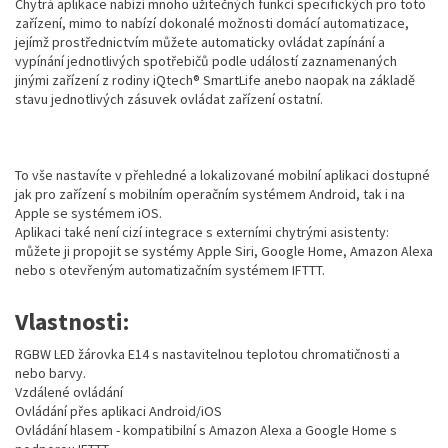
Chytrá aplikace nabízí mnoho užitečných funkcí specifických pro toto
zařízení, mimo to nabízí dokonalé možnosti domácí automatizace,
jejímž prostřednictvím můžete automaticky ovládat zapínání a
vypínání jednotlivých spotřebičů podle událostí zaznamenaných
jinými zařízení z rodiny iQtech® SmartLife anebo naopak na základě
stavu jednotlivých zásuvek ovládat zařízení ostatní.
To vše nastavíte v přehledné a lokalizované mobilní aplikaci dostupné
jak pro zařízení s mobilním operačním systémem Android, tak i na
Apple se systémem iOS.
Aplikaci také není cizí integrace s externími chytrými asistenty:
můžete ji propojit se systémy Apple Siri, Google Home, Amazon Alexa
nebo s otevřeným automatizačním systémem IFTTT.
Vlastnosti:
RGBW LED žárovka E14 s nastavitelnou teplotou chromatičnosti a
nebo barvy.
Vzdálené ovládání
Ovládání přes aplikaci Android/iOS
Ovládání hlasem - kompatibilní s Amazon Alexa a Google Home s