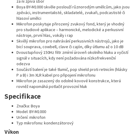
za ní zpívá sbor
Boya BY-M1000 skvěle poslouží různorodým umělcům, jako jsou
zpěváci, instrumentalisté, skladatelé, zvukaři, podcastisté či
hlasoví umělci
Mikrofon poskytuje přirozený zvukový fond, který je vhodný
pro studiové aplikace – harmonické, melodické a perkusivní
nástroje, první hlas, vokály i rap
Skvělý mikrofon pro nahrávání perkusivních nástrojů, jako je
bicí souprava, cowbell, clave či cajón, díky útlumu až o 10 dB
Dvoustupňový 150Hz filtr zmírní úroveň okolního hluku a vyčistí
signál v situacích, kdy není požadována nízkofrekvenční
odezva
Součástí balení je také tlumič, pop shield proti retnicím (hlásky
P a B) i 3m XLR kabel pro připojení mikrofonu
Mikrofon je zasazený do odolné kovové konstrukce, která
rovněž napomáhá potlačit provozní hluk
Specifikace
Značka: Boya
Model: BY-M1000
Určení: mikrofon
Typ mikrofonu: kondenzátorový
Výkon