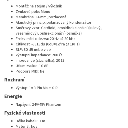
Montáž: na stojan / výložník
Zvukové pole: Mono
Membrána: 34 mm, pozlacená
Akustický princip: polarizovaný kondenzátor
Směrový vzor: Cardioid, omnidirekcionální (kulový,
všesměrový), bidirekcionální (osmička)
Frekvenční odezva: 20 Hz až 20 kHz
Citlivost: -33±3dB (0dB=1V/Pa @ 1KHz)
SLP: 80 dB nebo více
Výstupní impedance: 200 Ω
Impedance (sluchátka): 20 Ω
Útlum zvuku: -10 dB
Podpora MIDI: Ne
Rozhraní
Výstup: 1x 3-Pin Male XLR
Energie
Napájení: 24V/48V Phantom
Fyzické vlastnosti
Délka kabelu: 3 m
Materiál: kov