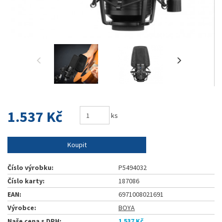
1.537 Kč
ks
Koupit
Číslo výrobku:
P5494032
Číslo karty:
187086
EAN:
6971008021691
Výrobce:
BOYA
Naše cena s DPH:
1.537 Kč