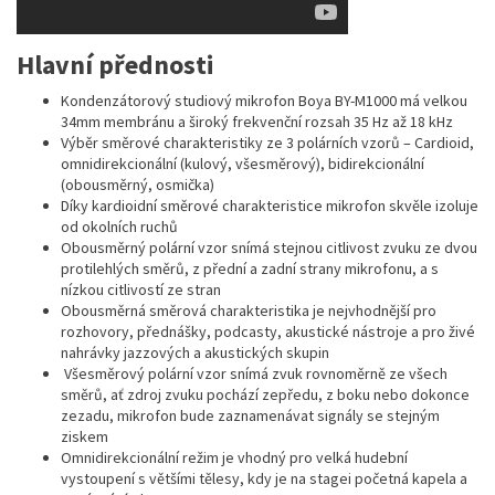
Hlavní přednosti
Kondenzátorový studiový mikrofon Boya BY-M1000 má velkou
34mm membránu a široký frekvenční rozsah 35 Hz až 18 kHz
Výběr směrové charakteristiky ze 3 polárních vzorů – Cardioid,
omnidirekcionální (kulový, všesměrový), bidirekcionální
(obousměrný, osmička)
Díky kardioidní směrové charakteristice mikrofon skvěle izoluje
od okolních ruchů
Obousměrný polární vzor snímá stejnou citlivost zvuku ze dvou
protilehlých směrů, z přední a zadní strany mikrofonu, a s
nízkou citlivostí ze stran
Obousměrná směrová charakteristika je nejvhodnější pro
rozhovory, přednášky, podcasty, akustické nástroje a pro živé
nahrávky jazzových a akustických skupin
Všesměrový polární vzor snímá zvuk rovnoměrně ze všech
směrů, ať zdroj zvuku pochází zepředu, z boku nebo dokonce
zezadu, mikrofon bude zaznamenávat signály se stejným
ziskem
Omnidirekcionální režim je vhodný pro velká hudební
vystoupení s většími tělesy, kdy je na stagei početná kapela a