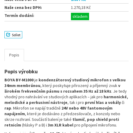
Naše cena bez DPH:
1.270,18 Kč
Termín dodání:
skladem
Sdílet
Popis
Popis výrobku
BOYA BY-M1000
je
kondenzátorový studiový mikrofon s velkou
34mm membránou
, který poskytuje přirozený a příjemný zvuk
v
širokém frekvenčním pásmu s rozsahem 35 Hz až 18 kHz
. Je tedy
vhodný pro nahrávání ve studiových aplikacích – jak pro
harmonické,
melodické a perkusivní nástroje
, tak i pro
první hlas a vokály
či
rap
. Mikrofon se napájí tradičně
24V nebo 48V fantomovým
napájením
, které je dodáváno z předzesilovače, z konzoly nebo
skrze rozhraní. Součástí balení je také
tlumič
,
pop shield proti
retnicím
(hlásky P a B) i
3m XLR kabel
pro připojení mikrofonu.