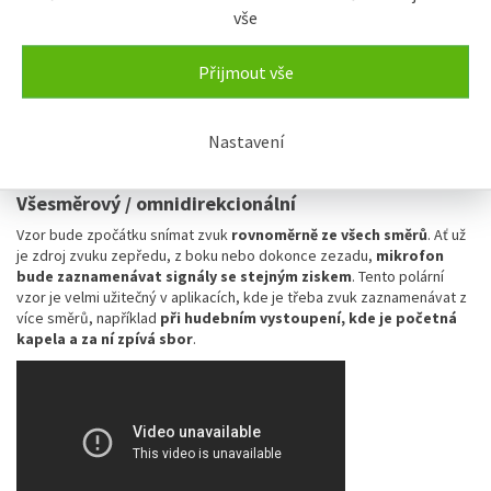
zachytit konkrétní zdroje zvuku, jako je nahrávání vokálů, kytar,
vše
klavírů a dalších.
Obousměrný / bidirekcionální
Přijmout vše
Obousměrný polární vzor je vzorem osmičky a
snímá stejnou
citlivost zvuku ze dvou protilehlých směrů
, z přední a zadní
strany mikrofonu, a s nízkou citlivostí ze stran. Tento polární vzor je
Nastavení
nejvhodnější pro rozhovory, přednášky, podcasty, akustické nástroje
a pro
živé nahrávky jazzových a akustických skupin
.
Všesměrový / omnidirekcionální
Vzor bude zpočátku snímat zvuk
rovnoměrně ze všech směrů
. Ať už
je zdroj zvuku zepředu, z boku nebo dokonce zezadu,
mikrofon
bude zaznamenávat signály se stejným ziskem
. Tento polární
vzor je velmi užitečný v aplikacích, kde je třeba zvuk zaznamenávat z
více směrů, například
při hudebním vystoupení, kde je početná
kapela a za ní zpívá sbor
.