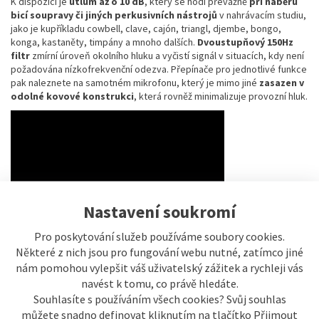
K dispozici je
útlum až o 10 dB
, který se hodí převážně
při náběru
bicí soupravy či jiných perkusivních nástrojů
v nahrávacím studiu,
jako je kupříkladu cowbell, clave, cajón, triangl, djembe, bongo,
konga, kastaněty, timpány a mnoho dalších.
Dvoustupňový 150Hz
filtr
zmírní úroveň okolního hluku a vyčistí signál v situacích, kdy není
požadována nízkofrekvenční odezva. Přepínače pro jednotlivé funkce
pak naleznete na samotném mikrofonu, který je mimo jiné
zasazen v
odolné kovové konstrukci
, která rovněž minimalizuje provozní hluk.
Nastavení soukromí
Výběr směrové charakteristiky
Pro poskytování služeb používáme soubory cookies.
Některé z nich jsou pro fungování webu nutné, zatímco jiné
Cardiod
nám pomohou vylepšit váš uživatelský zážitek a rychleji vás
Kardioidní polární vzor centruje zvukový záznam před kapslí a
navést k tomu, co právě hledáte.
minimalizuje nežádoucí okolní zvuk
z ostatních stran a zadní části
Souhlasíte s používáním všech cookies? Svůj souhlas
mikrofonu. Tento polární vzor je vhodný pro situace, kdy chcete
můžete snadno definovat kliknutím na tlačítko Přijmout