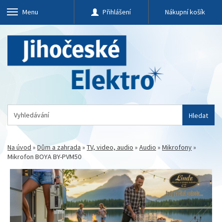
Menu
Přihlášení
Nákupní košík
Hledat
Na úvod
»
Dům a zahrada
»
TV, video, audio
»
Audio
»
Mikrofony
»
Mikrofon BOYA BY-PVM50