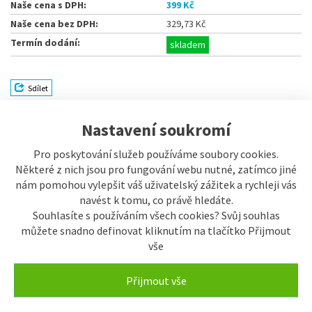
Naše cena s DPH:
399 Kč
Naše cena bez DPH:
329,73 Kč
Termín dodání:
skladem
Sdílet
Nastavení soukromí
Popis
Pro poskytování služeb používáme soubory cookies.
Některé z nich jsou pro fungování webu nutné, zatímco jiné
Popis výrobku
nám pomohou vylepšit váš uživatelský zážitek a rychleji vás
Připojte tento
kardioidní kondenzátorový mikrofon Boya BY-
navést k tomu, co právě hledáte.
PVM50
k vaší videokameře, fotoaparátu, chytrému telefonu, audio
Souhlasíte s používáním všech cookies? Svůj souhlas
rekordéru či k dalším zařízením, které mají
3,5mm mini-jack
můžete snadno definovat kliknutím na tlačítko Přijmout
konektor
. Zařízení poskytne kvalitní zvuk díky své
vysoké
vše
citlivosti
,
široké frekvenční odezvě 60 Hz až 18 kHz
a
nízké
hladině hluku
. Kardioidní směrová charakteristika
potlačuje příjem
zvuku zezadu mikrofonu
. Jedná se o typický polární vzor
Přijmout vše
mikrofonů pro zpěváky, neboť
eliminuje nepříjemnou zpětnou
vazbu
na minimum.