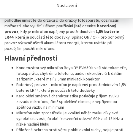
Přiložená
ochrana proti větru pohltí okolní ruchy
, dále
bojuje
Nastavení
proti sykavkám, polosykavkám a retnicím
a také chrání mikrofon
proti vniknutí malých částic prachu
do jeho útrob Mikrofon
pohodlně umístíte do držáku či do drážky fotoaparátu, což rozšíří
možnosti jeho využití. Během používání jistě oceníte
bateriový
provoz
, kdy je mikrofon napájený prostřednictvím
1,5V baterie
LR44
, která je součástí této dodávky. Spínač ON / OFF pro pohodlný
provoz výrazně ušetří akumulátoru energii, kterou uvítáte při
pozdějším použití mikrofonu.
Hlavní přednosti
Kondenzátorový mikrofon Boya BY-PVM50 k vaší videokameře,
fotoaparátu, chytrému telefonu, audio rekordéru či k dalším
zařízením, které mají 3,5mm mini-jack konektor
Bateriový provoz – mikrofon je napájený prostřednictvím 1,5V
baterie LR44, která je součástí této dodávky
Kardioidní směrová charakteristika potlačuje příjem zvuku
zezadu mikrofonu, čímž spolehlivě eliminuje nepříjemnou
zpětnou vazbu na minimum
Mikrofon vám zprostředkuje kvalitní náběr zvuku díky své
vysoké citlivosti, široké frekvenční odezvě 60 Hz až 18 kHz a
nízké hladině hluku
Přiložená ochrana proti větru pohltí okolní ruchy, bojuje proti