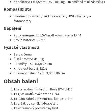
Konektory: 1 x 3,5mm TRS (Locking – uzamčená mini zástrčka )
Kompatibilita
Vhodné pro: video / audio rekordéry, DSLR kamery a
fotoaparáty
Napájení
Zdroj energie: 1x 1,5V knoflíková baterie LR44
Proud baterie: 6,5 mA
Fyzické vlastnosti
Barva: černá
Čistá hmotnost: 80 g
Rozměry: 15,3 x 5,6 x 5 cm
Hmotnost balení: 222 g
Rozměry balení: 17 x 13,9 x 6,86 cm
Obsah balení
1x stereofonní mikrofon Boya BY-PVM50
1x 1,5V knoflíková baterie LR44
1x 0,3m kabel s 3,5mm TRS konektorem
1x držák do saněk fotoapatáru
1x kožešinový protivětrný kryt