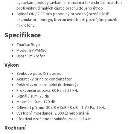
sykavkám, polosykavkám a retnicím a také chrání mikrofon
proti vniknutí malých částic prachu do jeho útrob
Spínač ON / OFF pro pohodlný provoz výrazně ušetří
akumulátoru energii, kterou uvítáte při pozdějším použití
mikrofonu
Specifikace
Značka: Boya
Model: BY-PVM50
Určení: mikrofon
Výkon
Zvukové pole: X/Y stereo
Akustický princip: kondenzátor
Polární vzor: kardioidní (ledvinový)
Frekvenční odezva: 60 Hz až 18 kHz
Signál / šum: 78 dB
Maximální šum: 120 dB
Citlivost příjmu: -30 dB ± 3dB / 0 dB = 1 V / Pa, 1 kHz
Výstupní impedance: 2 000 Ω nebo méně
Efektivní vzdálenost snímání zvuku: až 4 m
Rozhraní