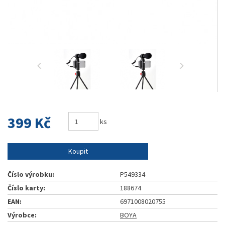
399 Kč
ks
Koupit
Číslo výrobku:
P549334
Číslo karty:
188674
EAN:
6971008020755
Výrobce:
BOYA