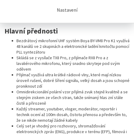
Nastavení
Hlavní přednosti
Bezdrátový mikrofonní UHF systém Boya BY-VM8 Pro K1 využívá
48 kanálů ve 2 skupinách a elektronické ladění kmitočtu pomocí
PLL syntezátoru
Skládá se z vysílače TX8 Pro, z přijímače RX8 Pro a z
lavaliérového mikrofonu, který snadno skryteje pod svým
oděvem
Přijímač využívá ultra krátké rádiové vlny, které mají nízkou
úroveň rušení, dobré šíření signálu, velký dosah a jsou schopné
proniknout zdí
Omnidirekcionální polární vzor přijímá zvuk stejně kvalitně a se
stejným ziskem ze všech stran, takže snímaný hlas zní stále
čistě a přirozeně
Každý streamer, youtuber, vloger, moderátor, reportér i
technik ocení až 100m dosah, čistotu přenosu a především to,
že se nikde nemotají žádné kabely
Celý set je vhodný pro rozhovory, shromažďování
elektronických zpráv (ENG), produkce v terénu (EFP), filmová i