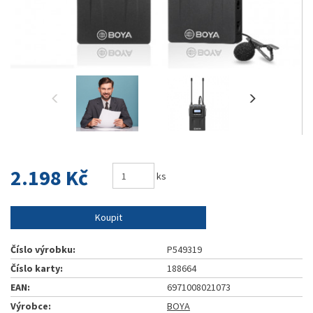
2.198 Kč
ks
Koupit
Číslo výrobku:
P549319
Číslo karty:
188664
EAN:
6971008021073
Výrobce:
BOYA