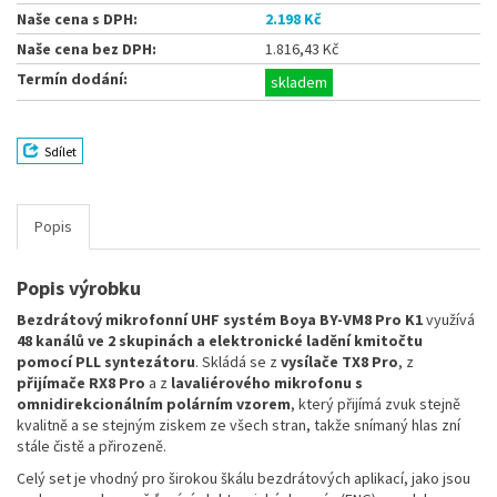
Naše cena s DPH:
2.198 Kč
Naše cena bez DPH:
1.816,43 Kč
Termín dodání:
skladem
Sdílet
Popis
Popis výrobku
Bezdrátový mikrofonní UHF systém Boya BY-VM8 Pro K1
využívá
48 kanálů ve 2 skupinách a elektronické ladění kmitočtu
pomocí PLL syntezátoru
. Skládá se z
vysílače TX8 Pro
, z
přijímače RX8 Pro
a z
lavaliérového mikrofonu s
omnidirekcionálním polárním vzorem
, který přijímá zvuk stejně
kvalitně a se stejným ziskem ze všech stran, takže snímaný hlas zní
stále čistě a přirozeně.
Celý set je vhodný pro širokou škálu bezdrátových aplikací, jako jsou