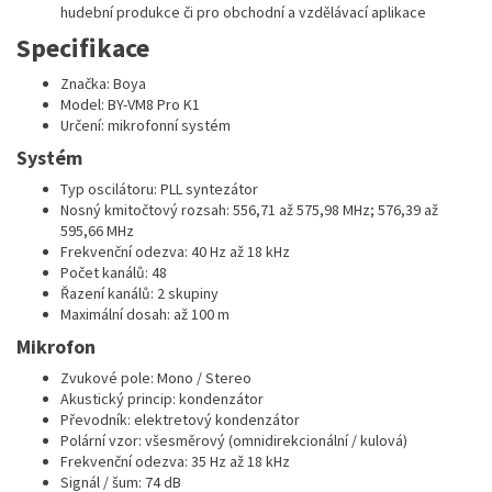
hudební produkce či pro obchodní a vzdělávací aplikace
Specifikace
Značka: Boya
Model: BY-VM8 Pro K1
Určení: mikrofonní systém
Systém
Typ oscilátoru: PLL syntezátor
Nosný kmitočtový rozsah: 556,71 až 575,98 MHz; 576,39 až
595,66 MHz
Frekvenční odezva: 40 Hz až 18 kHz
Počet kanálů: 48
Řazení kanálů: 2 skupiny
Maximální dosah: až 100 m
Mikrofon
Zvukové pole: Mono / Stereo
Akustický princip: kondenzátor
Převodník: elektretový kondenzátor
Polární vzor: všesměrový (omnidirekcionální / kulová)
Frekvenční odezva: 35 Hz až 18 kHz
Signál / šum: 74 dB