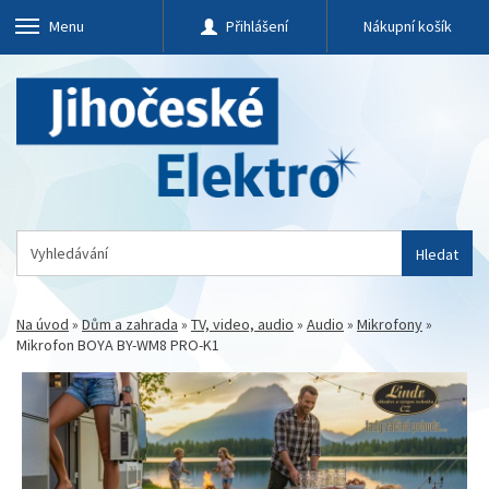
Menu
Přihlášení
Nákupní košík
Hledat
Na úvod
»
Dům a zahrada
»
TV, video, audio
»
Audio
»
Mikrofony
»
Mikrofon BOYA BY-WM8 PRO-K1