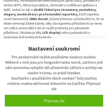
rozhovory, shromažďování elektronických zpráv (ENG), produkce v
terénu (EFP), filmová produkce, obchodní a vzdělávací aplikace a
další. Jedná se tak o
skvělé řešení pro streamery, youtubery,
vlogery, moderátory i profesionální reportéry
, kteří zejména
ocení fantastický
100m dosah
, čistotu přenosu a především to, že se
nikde nemotají žádné kabely. Díky dostupnému příslušenství je tento
set velice univerzální a dá se využít prakticky pro jakoukoliv
příležitost. Obsluha je díky
LCD displeji
velice jednoduchá a
poskytuje širší možnosti kontroly.
Přijímač umístíte jednoduše přímo na kameru, na fotoaparát či na
Nastavení soukromí
chytrý telefon, zatímco vysílač společně s klopovým mikrofonem
budete mít
skrytý pod oděvem
. Přijímač využívá
ultra krátké
Pro poskytování služeb používáme soubory cookies.
rádiové vlny
, které mají nízkou úroveň rušení, dobré šíření signálu,
Některé z nich jsou pro fungování webu nutné, zatímco jiné
velký dosah a jsou
schopné proniknout zdí
. Na vysílači pak
naleznete mikrofonní a linkový vstup, na přijímači zase objevíte
nám pomohou vylepšit váš uživatelský zážitek a rychleji vás
linkový a sluchátkový výstup pro přímé monitorování
.
navést k tomu, co právě hledáte.
Automatický zámek zabrání nechtěné změně nastavení. K dispozici
Souhlasíte s používáním všech cookies? Svůj souhlas
máte také
tlačítko Mute pro rychlé utlumení
a další praktické
můžete snadno definovat kliknutím na tlačítko Přijmout
funkce, které rapidně usnadní a urychlí vaší práci v terénu.
vše
Přijmout vše