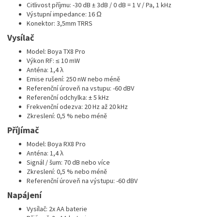
Citlivost příjmu: -30 dB ± 3dB / 0 dB = 1 V / Pa, 1 kHz
Výstupní impedance: 16 Ω
Konektor: 3,5mm TRRS
Vysílač
Model: Boya TX8 Pro
Výkon RF: ≤ 10 mW
Anténa: 1,4 λ
Emise rušení: 250 nW nebo méně
Referenční úroveň na vstupu: -60 dBV
Referenční odchylka: ± 5 kHz
Frekvenční odezva: 20 Hz až 20 kHz
Zkreslení: 0,5 % nebo méně
Příjímač
Model: Boya RX8 Pro
Anténa: 1,4 λ
Signál / šum: 70 dB nebo více
Zkreslení: 0,5 % nebo méně
Referenční úroveň na výstupu: -60 dBV
Napájení
Vysílač: 2x AA baterie