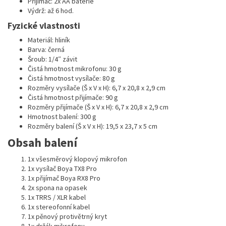
Přijímač: 2x AA baterie
Výdrž: až 6 hod.
Fyzické vlastnosti
Materiál: hliník
Barva: černá
Šroub: 1/4″ závit
Čistá hmotnost mikrofonu: 30 g
Čistá hmotnost vysílače: 80 g
Rozměry vysílače (Š x V x H): 6,7 x 20,8 x 2,9 cm
Čistá hmotnost přijímače: 90 g
Rozměry přijímače (Š x V x H): 6,7 x 20,8 x 2,9 cm
Hmotnost balení: 300 g
Rozměry balení (Š x V x H): 19,5 x 23,7 x 5 cm
Obsah balení
1x všesměrový klopový mikrofon
1x vysílač Boya TX8 Pro
1x přijímač Boya RX8 Pro
2x spona na opasek
1x TRRS / XLR kabel
1x stereofonní kabel
1x pěnový protivětrný kryt